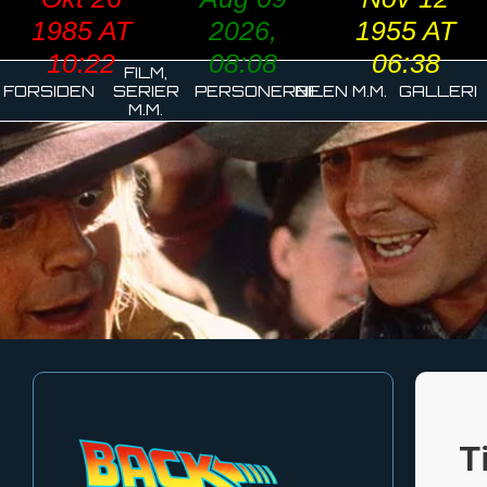
1985 AT
2026,
1955 AT
10:22
08:08
06:38
FILM,
FORSIDEN
SERIER
PERSONERNE
BILEN M.M.
GALLERI
M.M.
T