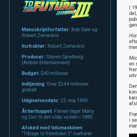
I 1
del
pub
gen
Manuskriptforfatter:
Bob Gale og
Robert Zemeckis
His
eft
Instruktør:
Robert Zemeckis
men
Producer:
Steven Spielberg
Mic
(Amblin Entertainment)
en 
fre
Budget:
$40 millioner
udv
Indtjening:
Over $244 millioner
Den
globalt
kon
kar
Udgivelsesdato:
25. maj 1990
afsl
Årtierhoppet:
Filmen tager Marty
Fra
og Doc til det vilde vesten i 1885.
i s
man
Afsked med tidsmaskinen:
"Tilbage til fremtiden 3" markerer