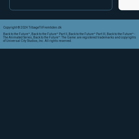
Copyright © 2024 TilbageTilFremtiden.dk
Back to the Future™, Back to the Future™ Part II, Back to the Future™ Part III, Back to the Future™ -
The Animated Series, Back to the Future™: The Game: are registered trademarks and copyrights
of Universal City Studios, Inc. All rights reserved.